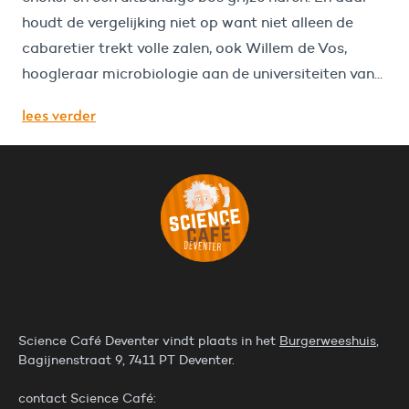
houdt de vergelijking niet op want niet alleen de
cabaretier trekt volle zalen, ook Willem de Vos,
hoogleraar microbiologie aan de universiteiten van...
lees verder
Science Café Deventer vindt plaats in het
Burgerweeshuis
,
Bagijnenstraat 9, 7411 PT Deventer.
contact Science Café: