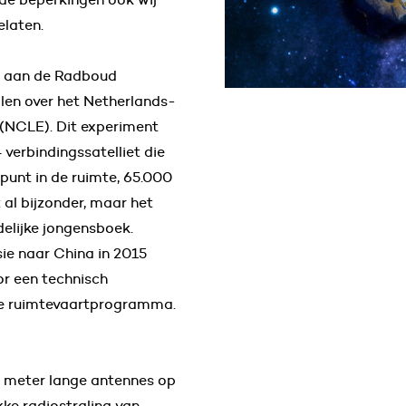
laten.
n aan de Radboud
llen over het Netherlands-
(NCLE). Dit experiment
 verbindingssatelliet die
punt in de ruimte, 65.000
 al bijzonder, maar het
delijke jongensboek.
ie naar China in 2015
r een technisch
se ruimtevaartprogramma.
jf meter lange antennes op
kke radiostraling van