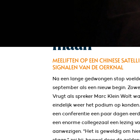
8 september 2021
dr. Marc Klein Wolt
Onderzoek a
maan
MEELIFTEN OP EEN CHINESE SATEL
SIGNALEN VAN DE OERKNAL
Na een lange gedwongen stop voelde
september als een nieuw begin. Zowe
Vrugt als spreker Marc Klein Wolt w
eindelijk weer het podium op konden.
een conferentie een paar dagen eerde
een enorme collegezaal een lezing vo
aanwezigen. “Het is geweldig om hie
staan.” zei hij, hoewel door de gelde