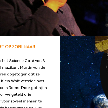
chter de
LIET OP ZOEK NAAR
 het Science Café van 8
l muzikant Martin van de
aren opgetogen dat ze
 Klein Wolt vertelde over
r in Rome. Daar gaf hij in
or welgeteld drie
r voor zoveel mensen te
nde beperkingen ook wij