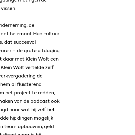
 vissen.
 onderneming, de
at helemaal. Hun cultuur
e, dat succesvol
aren – de grote uitdaging
t daar met Klein Wolt een
Klein Wolt vertelde zelf
 werkvergadering de
hem al fluisterend
m het project te redden,
t maken van de podcast ook
gd naar wat hij zelf het
dde hij: dingen mogelijk
een team opbouwen, geld
t direct waar je bij