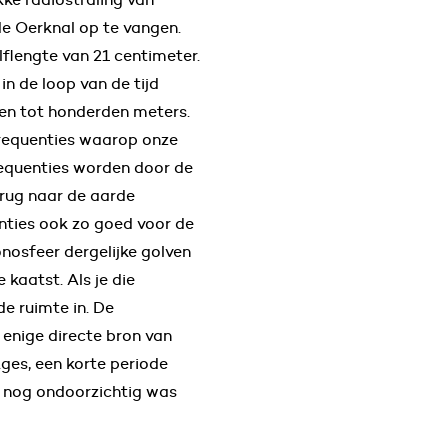
de Oerknal op te vangen.
olflengte van 21 centimeter.
 in de loop van de tijd
llen tot honderden meters.
requenties waarop onze
requenties worden door de
rug naar de aarde
nties ook zo goed voor de
onosfeer dergelijke golven
 kaatst. Als je die
de ruimte in. De
e enige directe bron van
ges, een korte periode
l nog ondoorzichtig was