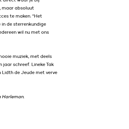
, maar absoluut
cces te maken. “Het
e in de sterrenkundige
Iedereen wil nu met ons
mooie muziek, met deels
 jaar schreef. Lineke Tak
n Lidth de Jeude met verve
n Harleman.