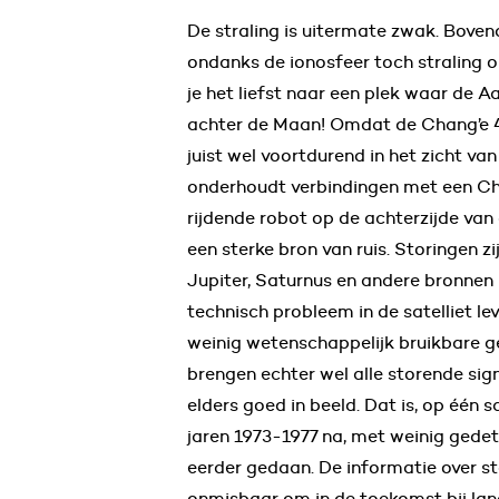
De straling is uitermate zwak. Boven
ondanks de ionosfeer toch straling o
je het liefst naar een plek waar de Aa
achter de Maan! Omdat de Chang’e 4 
juist wel voortdurend in het zicht van
onderhoudt verbindingen met een Ch
rijdende robot op de achterzijde van 
een sterke bron van ruis. Storingen zi
Jupiter, Saturnus en andere bronnen i
technisch probleem in de satelliet le
weinig wetenschappelijk bruikbare g
brengen echter wel alle storende sig
elders goed in beeld. Dat is, op één s
jaren 1973-1977 na, met weinig gedet
eerder gedaan. De informatie over st
onmisbaar om in de toekomst bij la