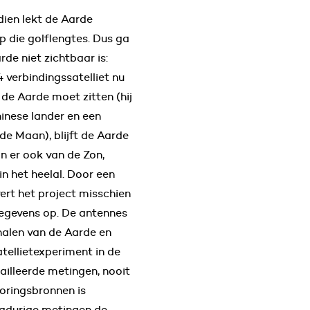
dien lekt de Aarde
p die golflengtes. Dus ga
rde niet zichtbaar is:
verbindingssatelliet nu
 de Aarde moet zitten (hij
inese lander en een
de Maan), blijft de Aarde
jn er ook van de Zon,
n het heelal. Door een
vert het project misschien
egevens op. De antennes
nalen van de Aarde en
atellietexperiment in de
ailleerde metingen, nooit
oringsbronnen is
ngdurige metingen de