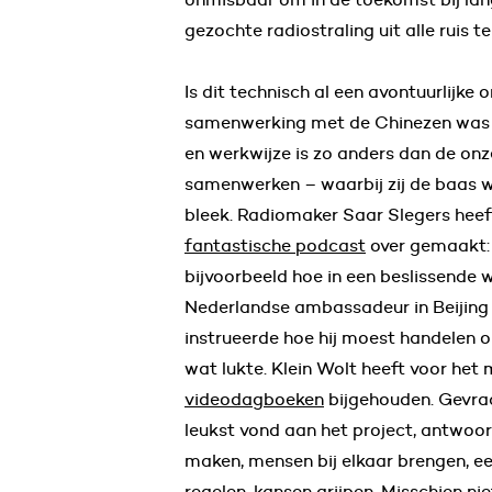
gezochte radiostraling uit alle ruis te
Is dit technisch al een avontuurlijke
samenwerking met de Chinezen was d
en werkwijze is zo anders dan de onz
samenwerken – waarbij zij de baas w
bleek. Radiomaker Saar Slegers heef
fantastische podcast
over gemaakt: 
bijvoorbeeld hoe in een beslissende
Nederlandse ambassadeur in Beijing 
instrueerde hoe hij moest handelen o
wat lukte. Klein Wolt heeft voor he
videodagboeken
bijgehouden. Gevraa
leukst vond aan het project, antwoor
maken, mensen bij elkaar brengen, 
regelen, kansen grijpen. Misschien nie