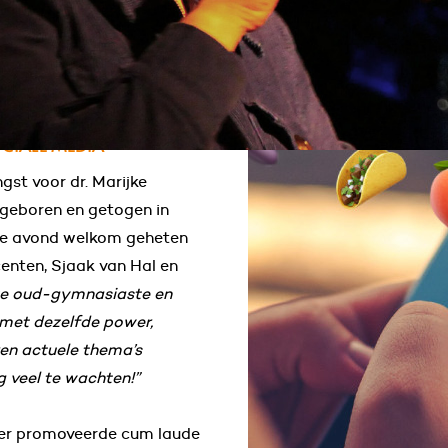
ren
OCIALE MEDIA
gst voor dr. Marijke
 geboren en getogen in
 de avond welkom geheten
enten, Sjaak van Hal en
ze oud-gymnasiaste en
 met dezelfde power,
aren actuele thema’s
 veel te wachten!”
zer promoveerde cum laude