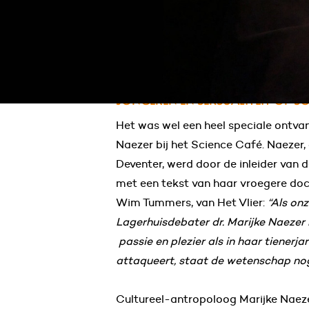
12 juni 2019
dr. Marijke Naezer
Sexy avontu
JONGEREN EN SEKSUALITEIT OP S
Het was wel een heel speciale ontvan
Naezer bij het Science Café. Naezer,
Deventer, werd door de inleider van
met een tekst van haar vroegere doc
Wim Tummers, van Het Vlier:
“Als on
Lagerhuisdebater dr. Marijke Naezer
passie en plezier als in haar tienerj
attaqueert, staat de wetenschap nog
Cultureel-antropoloog Marijke Nae