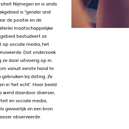
teit Nijmegen en is sinds
akgebied is “gender and
aar de positie en de
llerlei maatschappelijke
kgebied bestudeert ze
t op sociale media, het
omoveerde. Dat onderzoek
ze daar uitvoerig op in.
 om vanuit eerste hand te
 gebruiken bij dating. Ze
n in ‘het echt’. Haar beeld
a werd daardoor diverser,
iteit en sociale media,
ls gevaarlijk en een bron
Naezer observeerde.