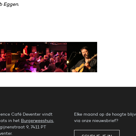
b Eggen.
ience Café Deventer vindt
Elke maand op de hoogte blij
aats in het
Burgerweeshuis
,
via onze nieuwsbrief?
gijnenstraat 9, 7411 PT
venter.