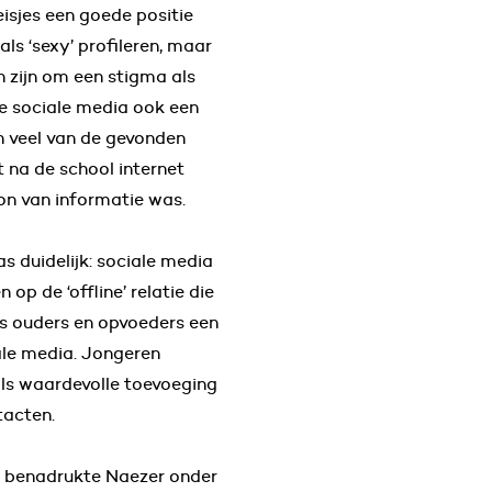
sjes een goede positie
ls ‘sexy’ profileren, maar
n zijn om een stigma als
 de sociale media ook een
n veel van de gevonden
t na de school internet
on van informatie was.
 duidelijk: sociale media
op de ‘offline’ relatie die
ls ouders en opvoeders een
ale media. Jongeren
als waardevolle toevoeging
tacten.
ze benadrukte Naezer onder