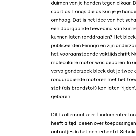
duimen van je handen tegen elkaar.
soort as. Langs die as kun je je han
omhoog. Dat is het idee van het scha
een doorgaande beweging van kunne
kunnen laten ronddraaien? Het bleek
publiceerden Feringa en zijn onderzo
het vooraanstaande vaktijdschrift N
moleculaire motor was geboren. In u
vervolgonderzoek bleek dat je twee 
ronddraaiende motoren met het toe
stof (als brandstof) kon laten ‘rijde
geboren.
Dit is allemaal zeer fundamenteel o
heeft altijd ideeën over toepassinge
autootjes in het achterhoofd. Schak