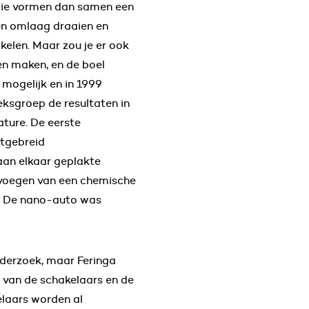
 Die vormen dan samen een
den omlaag draaien en
kelen. Maar zou je er ook
n maken, en de boel
 mogelijk en in 1999
eksgroep de resultaten in
ature. De eerste
itgebreid
aan elkaar geplakte
voegen van een chemische
n’. De nano-auto was
nderzoek, maar Feringa
n van de schakelaars en de
elaars worden al