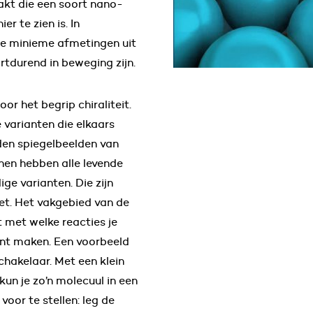
kt die een soort nano-
er te zien is. In
eze minieme afmetingen uit
rtdurend in beweging zijn.
oor het begrip chiraliteit.
varianten die elkaars
nden spiegelbeelden van
nen hebben alle levende
ge varianten. Die zijn
et. Het vakgebied van de
met welke reacties je
unt maken. Een voorbeeld
chakelaar. Met een klein
 kun je zo’n molecuul in een
voor te stellen: leg de