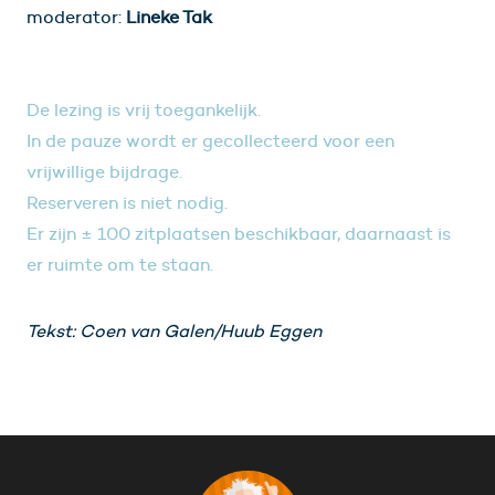
moderator:
Lineke Tak
De lezing is vrij toegankelijk.
In de pauze wordt er gecollecteerd voor een
vrijwillige bijdrage.
Reserveren is niet nodig.
Er zijn ± 100 zitplaatsen beschikbaar, daarnaast is
er ruimte om te staan.
Tekst: Coen van Galen/Huub Eggen